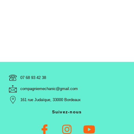
Le respect de votre vie privée :
Compagnie Mechanic s’engage à ne pas diffuser vos
données, elle les conserve à des fins personnelles pour vous
contacter en cas de collaboration.
07 68 93 42 38
compagniemechanic@gmail.com
161 rue Judaïque, 33000 Bordeaux​
Suivez-nous